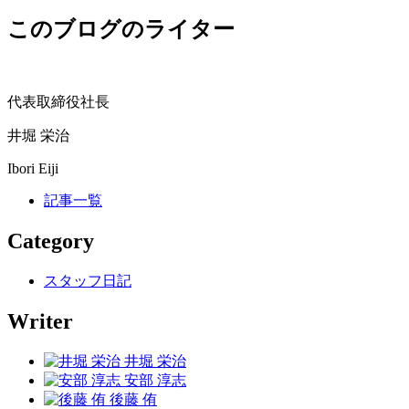
このブログのライター
代表取締役社長
井堀 栄治
Ibori Eiji
記事一覧
Category
スタッフ日記
Writer
井堀 栄治
安部 淳志
後藤 侑