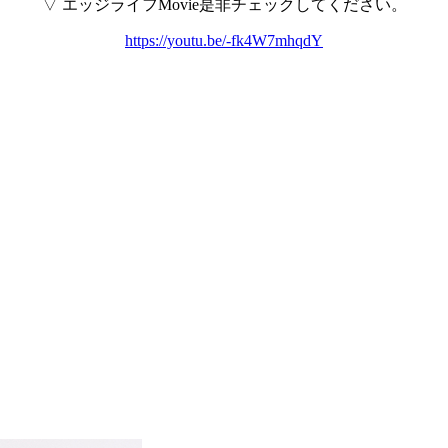
▽ エッジライフMovie是非チェックしてください。
https://youtu.be/-fk4W7mhqdY