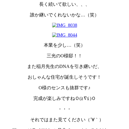
長く続いて欲しい、、、
誰か継いでくれないかな…（笑）
本業を少し…（笑）
三光のO様邸！！
また稲月先生のDNAを引き継いだ、
おしゃんな住宅が誕生しそうです！
O様のセンスも抜群です♪
完成が楽しみですねＯ(≧∇≦)Ｏ
・・・
それではまた見てください（´∀｀）