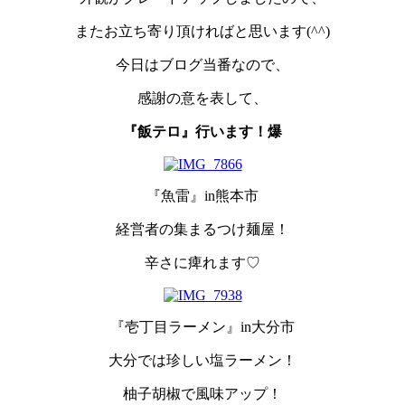
またお立ち寄り頂ければと思います(^^)
今日はブログ当番なので、
感謝の意を表して、
『飯テロ』行います！爆
『魚雷』in熊本市
経営者の集まるつけ麺屋！
辛さに痺れます♡
『壱丁目ラーメン』in大分市
大分では珍しい塩ラーメン！
柚子胡椒で風味アップ！