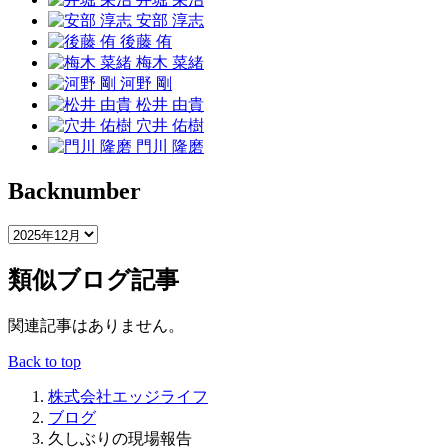
安部 淳志
後藤 侑
梅木 菜緒
河野 剛
松井 由貴
穴井 佑樹
門川 隆磨
Backnumber
類似ブログ記事
関連記事はありません。
Back to top
株式会社エッジライフ
ブログ
久しぶりの現場報告