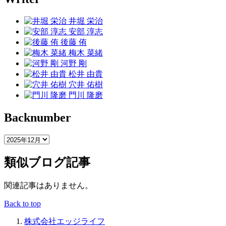
井堀 栄治
安部 淳志
後藤 侑
梅木 菜緒
河野 剛
松井 由貴
穴井 佑樹
門川 隆磨
Backnumber
類似ブログ記事
関連記事はありません。
Back to top
株式会社エッジライフ