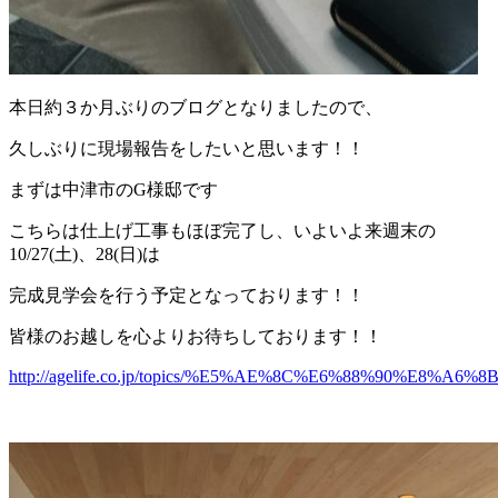
本日約３か月ぶりのブログとなりましたので、
久しぶりに現場報告をしたいと思います！！
まずは中津市のG様邸です
こちらは仕上げ工事もほぼ完了し、いよいよ来週末の
10/27(土)、28(日)は
完成見学会を行う予定となっております！！
皆様のお越しを心よりお待ちしております！！
http://agelife.co.jp/topics/%E5%AE%8C%E6%88%90%E8%