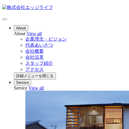
About
About
View all
企業理念・ビジョン
代表あいさつ
会社概要
会社沿革
スタッフ紹介
アクセス
詳細メニューを閉じる
Service
Service
View all