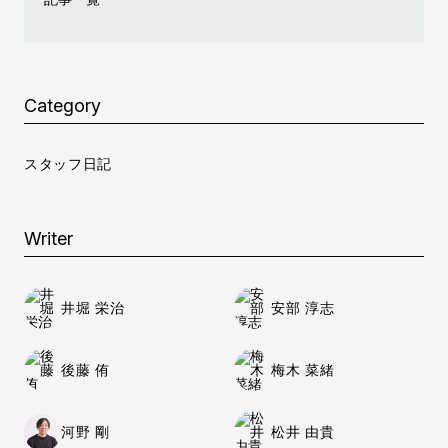
Category
スタッフ日記
Writer
井堀 栄治
安部 淳志
後藤 侑
梅木 菜緒
河野 剛
松井 由貴