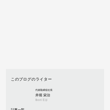
このブログのライター
代表取締役社長
井堀 栄治
Ibori Eiji
記事一覧