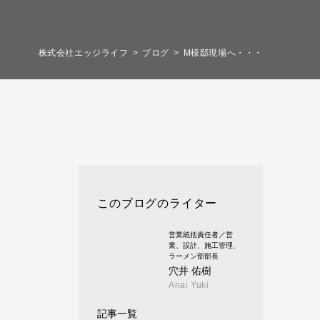
株式会社エッジライフ
ブログ
M様邸現場へ・・・
このブログのライター
営業統括責任者／営
業、設計、施工管理、
ラーメン部部長
穴井 佑樹
Anai Yuki
記事一覧