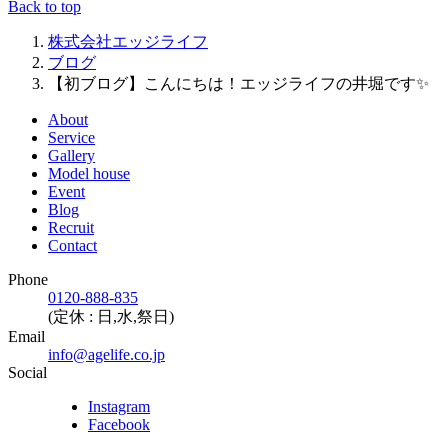
Back to top
株式会社エッジライフ
ブログ
【初ブログ】こんにちは！エッジライフの井堀です✨
About
Service
Gallery
Model house
Event
Blog
Recruit
Contact
Phone
0120-888-835
(定休 : 日,水,祭日)
Email
info@agelife.co.jp
Social
Instagram
Facebook