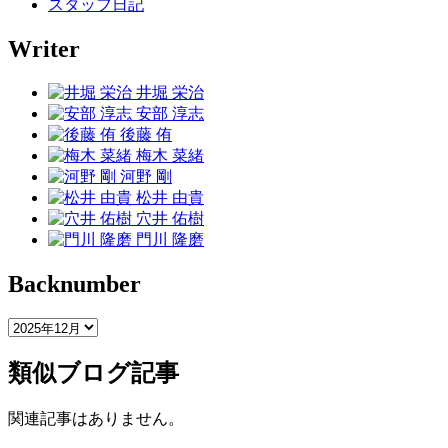
スタッフ日記
Writer
井堀 栄治
安部 淳志
後藤 侑
梅木 菜緒
河野 剛
松井 由貴
穴井 佑樹
門川 隆磨
Backnumber
類似ブログ記事
関連記事はありません。