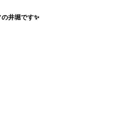
フの井堀です✨
。