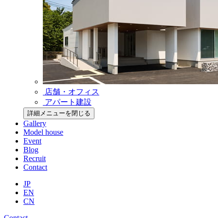
店舗・オフィス
アパート建設
詳細メニューを閉じる
Gallery
Model house
Event
Blog
Recruit
Contact
JP
EN
CN
Contact