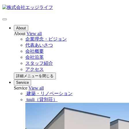
About
About
View all
企業理念・ビジョン
代表あいさつ
会社概要
会社沿革
スタッフ紹介
アクセス
詳細メニューを閉じる
Service
Service
View all
建築・リノベーション
tuuli（貸別荘）